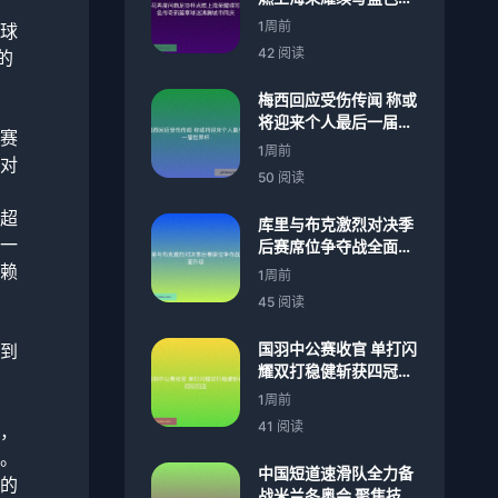
奇新篇章球迷沸腾城市
1周前
球
同庆
42 阅读
的
梅西回应受伤传闻 称或
将迎来个人最后一届世
赛
界杯
1周前
对
50 阅读
超
库里与布克激烈对决季
一
后赛席位争夺战全面升
级
赖
1周前
45 阅读
国羽中公赛收官 单打闪
到
耀双打稳健斩获四冠四
亚
1周前
41 阅读
，
。
中国短道速滑队全力备
的
战米兰冬奥会 聚焦技术