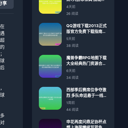
分享
大实力为亚洲杯蓄力
4天前
26 阅读
QQ游戏下载2013正式
在
版官方免费下载指南与
遇
安装教程详细步骤
5天前
超
38 阅读
的
；
魔兽争霸RPG地图下载
球
大全经典热门资源合集
后
推荐精品专区首选网
6天前
34 阅读
，
西部季后赛席位争夺激
球
烈 多队命运悬于一线争
锋
1周前
44 阅读
多
申花再度问鼎足协杯点
对
燃上海荣耀续写蓝色传