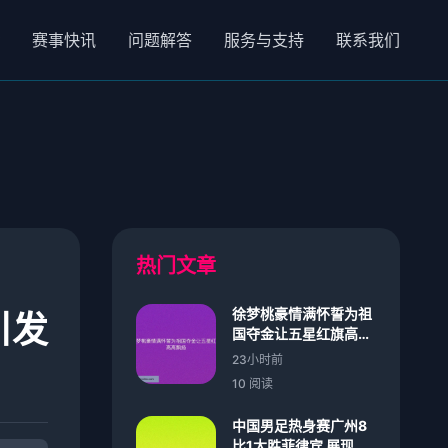
赛事快讯
问题解答
服务与支持
联系我们
热门文章
徐梦桃豪情满怀誓为祖
引发
国夺金让五星红旗高高
飘扬
23小时前
10 阅读
中国男足热身赛广州8
比1大胜菲律宾 展现强