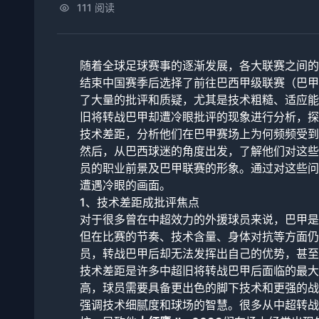
111 阅读
随着全球足球赛事的逐渐发展，各大联赛之间的
结束中国赛季后选择了前往巴西甲级联赛（巴甲
了大量的批评和质疑，尤其是技术粗糙、适应能
旧将转战巴甲却遭冷眼批评的现象进行分析，探
技术差距，分析他们在巴甲赛场上为何频频受到
然后，从巴西球迷的角度出发，了解他们对这些
员的职业前景及巴甲联赛的形象。通过对这些问
遭遇冷眼的画面。
1、技术差距成批评焦点
对于很多曾在中超效力的外援球员来说，巴甲是
但在比赛的节奏、技术含量、身体对抗等方面仍
员，转战巴甲后却无法发挥出自己的优势，甚至
技术差距是许多中超旧将转战巴甲后面临的最大
高，球员需要具备更出色的脚下技术和更强的战
强调技术细腻度和球场的智慧。很多从中超转战