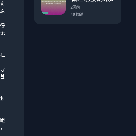
球
提升与团队合作
2周前
原
49 阅读
得
无
在
导
甚
也
距
，