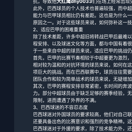
抗，导致他
大红鹰dhy0033
们在场上经常出现
此外，巴西球员的个人技术也普遍较强，而中超
能力与巴甲球员相比仍有差距。这也是为什么一
原因之一。对于这些球员来说，如何弥补这一技
2、适应巴甲的困难重重
除了技术差距，许多中超旧将转战巴甲后最难以
程安排、以及球迷文化等方面，都与中国有着很
于一些来自中超的球员来说，适应巴甲的挑战仍
首先，巴甲的比赛节奏相较于中超要更为激烈，
相对较为温和的对抗环境的球员来说，如何在这
项巨大的挑战。而在巴西联赛中，球员往往需要
团队合作和较为简单战术的球员来说，无疑增加
其次，巴甲的赛程安排非常紧密，长时间的奔波
力。部分中超球员由于缺乏足够的赛季经验，无
限制，进而遭遇了外界的不满。
3、巴西球迷的不容忍态度
巴西球迷对外国球员的要求较高，他们对自己联
还要具备出色的比赛意识和强烈的竞争精神。这
巴西球迷对于外援的要求，除了技术能力外，还