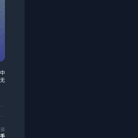
中
无
一篇
新手