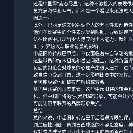
过程中显得“疲态尽显”，这种不够投入的表现
员充满激情和斗志，而不是一个看起来无法融入
因之一。
此外，巴西足球文化强调个人的艺术性和创造性
他们在比赛中的个性表现受到限制，导致球迷产
法在比赛中展现出令人惊叹的个人能力，就难以
4、外界热议与职业前景的影响
中超旧将转战巴甲后，不仅面临着来自球迷的批
这些球员的技术粗糙和适应问题上，这种负面评
负面的舆论会对球员的心理产生很大压力，进而
致自信心受到打击，进一步影响比赛中的发挥。
至可能导致他们被提前解约或转会。
从巴甲联赛的角度来看，这些中超旧将的转会也
化，但中超旧将的“技术粗糙”形象，可能会让
可能让巴甲联赛的品牌形象受损。
总结：
总的来说，中超旧将转战巴甲后遭遇冷眼批评，
到适应性问题，再到巴西球迷的不容忍态度，种
也对这些球员的职业生涯和巴甲联赛形象产生了