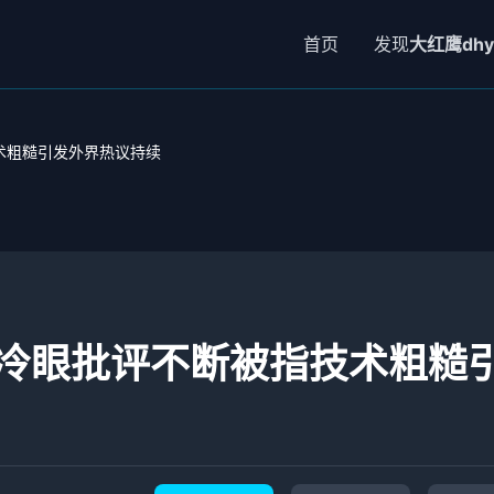
首页
发现
大红鹰dhy
术粗糙引发外界热议持续
冷眼批评不断被指技术粗糙