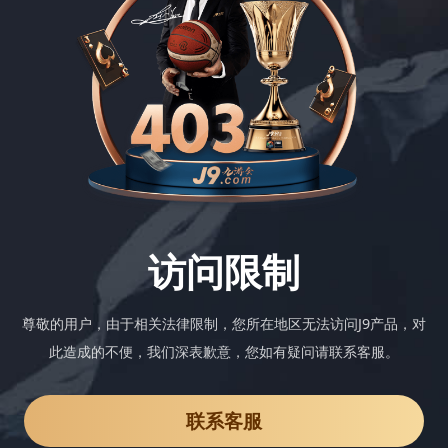
访问限制
尊敬的用户，由于相关法律限制，您所在地区无法访问J9产品，对
此造成的不便，我们深表歉意，您如有疑问请联系客服。
联系客服